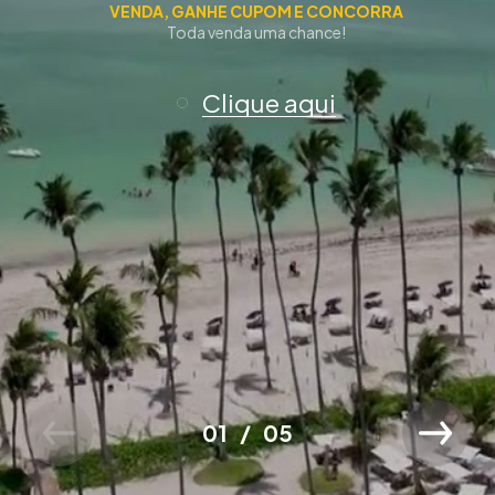
VENDA, GANHE CUPOM E CONCORRA
Toda venda uma chance!
Clique aqui
01
05