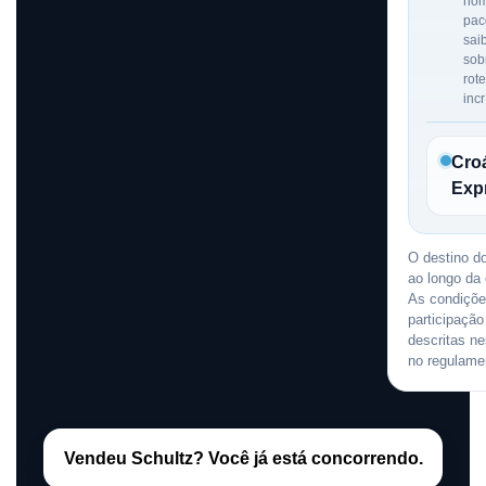
nom
pac
sai
sob
rote
incr
Cro
Exp
O destino 
ao longo da
As condiçõe
participação
descritas ne
no regulame
Vendeu Schultz? Você já está concorrendo.